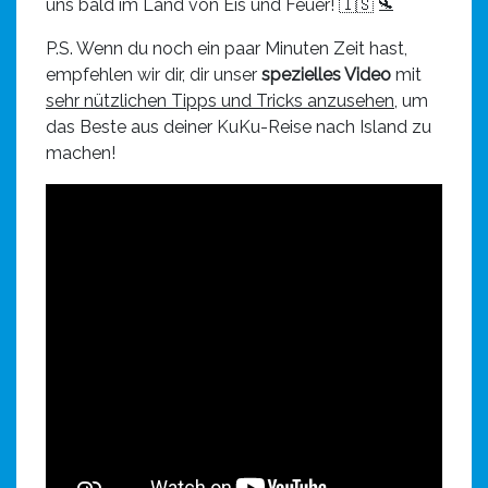
uns bald im Land von Eis und Feuer! 🇮🇸 🛬
P.S. Wenn du noch ein paar Minuten Zeit hast,
empfehlen wir dir, dir unser
spezielles Video
mit
sehr nützlichen Tipps und Tricks anzusehen
, um
das Beste aus deiner KuKu-Reise nach Island zu
machen!