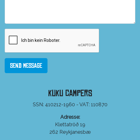
Send Message
KuKu Campers
SSN: 410212-1960 - VAT: 110870
Adresse:
Klettatröð 19
262 Reykjanesbæ