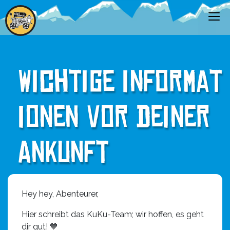
W
i
c
h
t
i
g
e
i
n
f
o
r
m
a
t
i
o
n
e
n
v
o
r
d
e
i
n
e
r
A
n
k
u
n
f
t
Hey hey, Abenteurer,
Hier schreibt das KuKu-Team; wir hoffen, es geht
dir gut! 💙