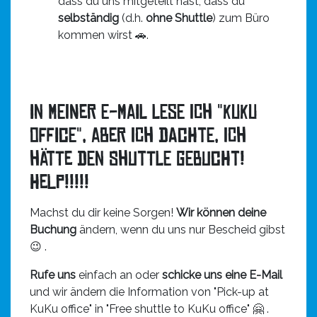
dass du uns mitgeteilt hast, dass du
selbständig
(d.h.
ohne Shuttle
) zum Büro
kommen wirst 🚗.
In meiner E-Mail lese ich "KuKu
office", aber ich dachte, ich
hätte den Shuttle gebucht!
HELP!!!!!
Machst du dir keine Sorgen!
Wir können deine
Buchung
ändern, wenn du uns nur Bescheid gibst
😉 .
Rufe uns
einfach an oder
schicke uns eine E-Mail
und wir ändern die Information von "Pick-up at
KuKu office" in "Free shuttle to KuKu office" 🤗 .