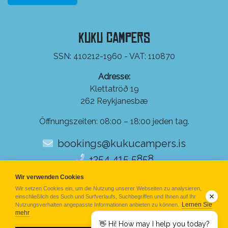
KuKu Campers
SSN: 410212-1960 - VAT: 110870
Adresse:
Klettatröð 19
262 Reykjanesbæ
Öffnungszeiten: 08:00 – 18:00 jeden tag.
bookings@kukucampers.is
+354 415 5858
Wir verwenden Cookies
Wir setzen Cookies ein, um die Nutzung unserer Webseiten zu analysieren,
einschließlich des Such und Surfverlaufs, Suchbegriffen und Ihnen auf Ihr
Lernen Sie
Nutzungsverhalten angepasste Informationen anbieten zu können.
mehr
👋 Hi! How may I help you today?