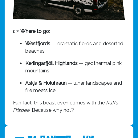
👉
Where to go
:
Westfjords
— dramatic fjords and deserted
beaches
Kerlingarfjöll Highlands
— geothermal pink
mountains
Askja & Holuhraun
— lunar landscapes and
fire meets ice
Fun fact: this beast even comes with the
KúKú
Frisbee
! Because why not?