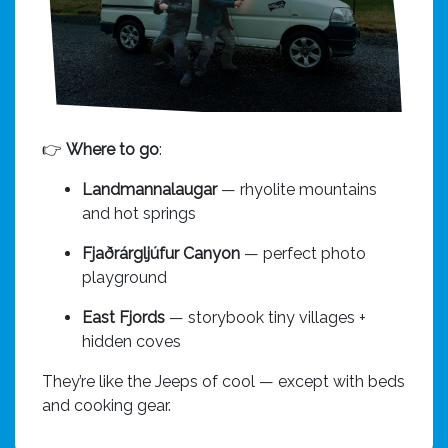
👉
Where to go
:
Landmannalaugar
— rhyolite mountains
and hot springs
Fjaðrárgljúfur Canyon
— perfect photo
playground
East Fjords
— storybook tiny villages +
hidden coves
They’re like the Jeeps of cool — except with beds
and cooking gear.