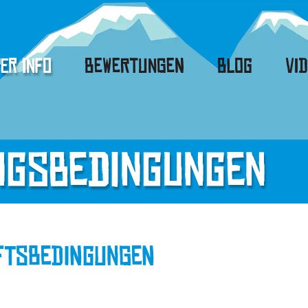
er Info
Bewertungen
Blog
Vi
n
g
s
b
e
d
i
n
g
u
n
g
e
n
ftsbedingungen