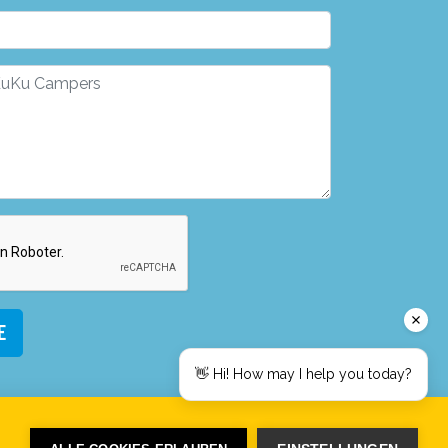
e
👋 Hi! How may I help you today?