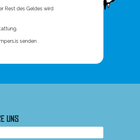
er Rest des Geldes wird
tattung.
ampers.is senden
re uns