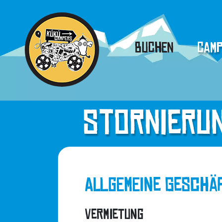
Buchen
Camp
S
t
o
r
n
i
e
r
u
Allgemeine Geschä
Vermietung