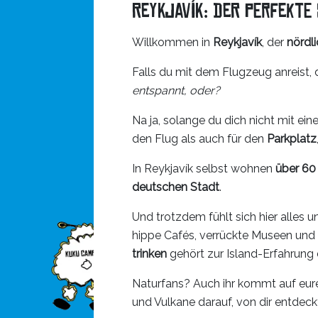
Reykjavík: Der perfekte
Willkommen in
Reykjavík
, der
nördl
Falls du mit dem Flugzeug anreist, 
entspannt, oder?
Na ja, solange du dich nicht mit ei
den Flug als auch für den
Parkplatz
In Reykjavík selbst wohnen
über 60
deutschen Stadt
.
Und trotzdem fühlt sich hier alles u
hippe Cafés, verrückte Museen und 
trinken
gehört zur Island-Erfahrung
Naturfans? Auch ihr kommt auf eure
und Vulkane darauf, von dir entdeck