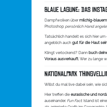
Blaue Lagune: Das Inst
Dampfwolken über
milchig-blauem
Photoshop
persönlich Hand angele
Tatsächlich handelt es sich hier um
angeblich auch
gut für die Haut sein
Klingt verlockend? Dann
buch deine
Voraus ausverkauft
. Wer zu lange w
Nationalpark Thingvelli
Willst du mal live dabei sein, wie si
Hier treffen die
eurasische und nord
auseinander.
Fun Fact
: Island ist e
als animierte Grafik im Geographie-U