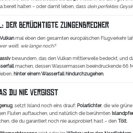
ra bereit halten – oder damit leben, dass
dein perfektes Geysir
l: Der berüchtigte Zungenbrecher
 Vulkan
mal eben den gesamten europäischen Flugverkehr lahm
wer weiß, wie lange noch?
assiv
bewundern, das den Vulkan mittlerweile bedeckt, und 
serfall
machen, dessen Wassermassen beeindruckende 66 Meter
lieben,
hinter einem Wasserfall hindurchzugehen
.
as du nie vergisst
 genug
, setzt Island noch eins drauf:
Polarlichter
, die wie grün
igen Fluten auftauchen, und natürlich die berühmten
Islandpfe
hen, die du garantiert noch nie ausprobiert hast – den
Tölt
.