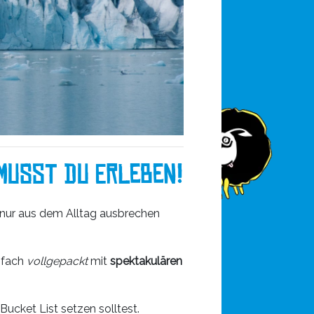
Musst Du Erleben!
h nur aus dem Alltag ausbrechen
infach
vollgepackt
mit
spektakulären
Bucket List setzen solltest.