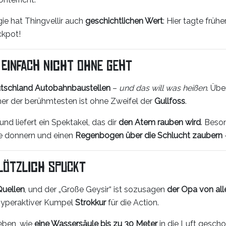
e hat Thingvellir auch
geschichtlichen Wert
: Hier tagte frühe
ckpot!
 einfach nicht ohne geht
utschland Autobahnbaustellen
–
und das will was heißen
. Üb
iner der berühmtesten ist ohne Zweifel der
Gullfoss
.
 und liefert ein Spektakel, das dir
den Atem rauben wird
. Beso
e donnern und einen
Regenbogen über die Schlucht zaubern
plötzlich spuckt
Quellen
, und der „Große Geysir“ ist sozusagen
der Opa von all
r hyperaktiver Kumpel
Strokkur
für die Action.
leben, wie
eine Wassersäule bis zu 30 Meter
in die Luft gesch