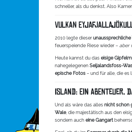
schneller, als du denkst. Also Kame
Vulkan Eyjafjallajökul
2010 legte dieser
unaussprechliche
feuerspeiende Riese wieder –
aber 
Heute kannst du das
eisige Gipfelm
nahegelegenen
Seljalandsfoss-Was
epische Fotos
– und für alle, die es 
Island: Ein Abenteuer, d
Und als wäre das alles
nicht schon
Wale
, die majestätisch aus den eis
sondern auch
eine Gangart
beherrsc