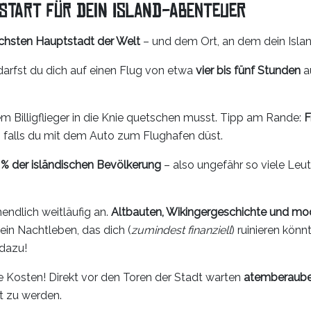
 Start für dein Island-Abenteuer
ichsten Hauptstadt der Welt
– und dem Ort, an dem dein Islan
darfst du dich auf einen Flug von etwa
vier bis fünf Stunden
a
nem Billigflieger in die Knie quetschen musst. Tipp am Rande:
F
, falls du mit dem Auto zum Flughafen düst.
 % der isländischen Bevölkerung
– also ungefähr so viele Leut
nendlich weitläufig an.
Altbauten, Wikingergeschichte und mod
ein Nachtleben, das dich (
zumindest finanziell
) ruinieren könn
 dazu!
 Kosten! Direkt vor den Toren der Stadt warten
atemberaube
t zu werden.