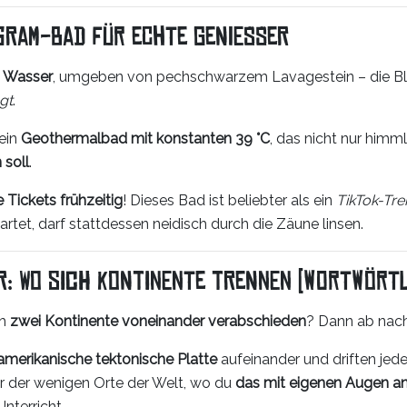
agram-Bad für echte Genießer
 Wasser
, umgeben von pechschwarzem Lavagestein – die Bla
gt
.
 ein
Geothermalbad mit konstanten 39 °C
, das nicht nur himm
 soll
.
 Tickets frühzeitig
! Dieses Bad ist beliebter als ein
TikTok-Tr
artet, darf stattdessen neidisch durch die Zäune linsen.
r: Wo sich Kontinente trennen (wortwörtl
ch
zwei Kontinente voneinander verabschieden
? Dann ab nac
amerikanische tektonische Platte
aufeinander und driften jede
iner der wenigen Orte der Welt, wo du
das mit eigenen Augen a
nterricht.