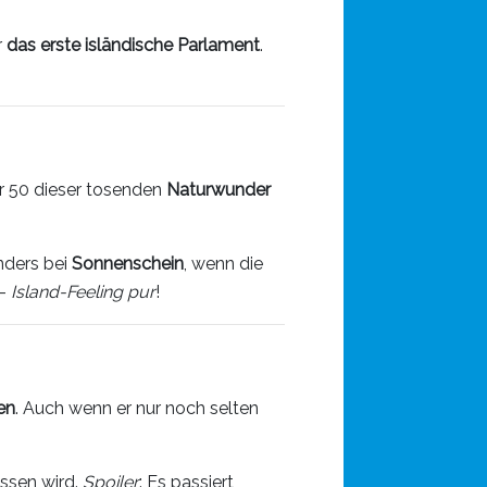
r
das erste isländische Parlament
.
er 50 dieser tosenden
Naturwunder
nders bei
Sonnenschein
, wenn die
–
Island-Feeling pur
!
en
. Auch wenn er nur noch selten
ossen wird.
Spoiler
: Es passiert