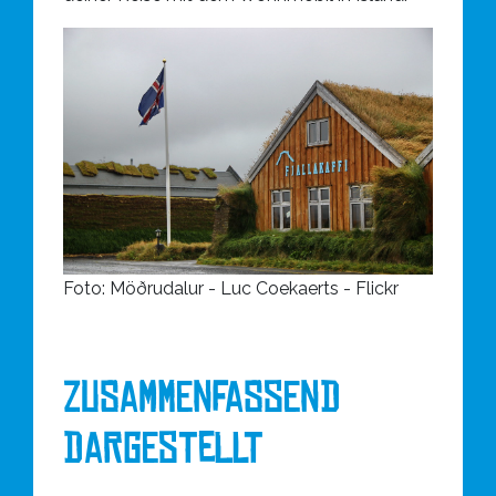
F
oto: Möðrudalur - Luc Coekaerts - Flickr
ZUSAMMENFASSEND
DARGESTELLT