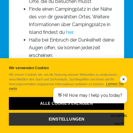
Orte, die du besuchen musst
Finde einen Campingplatz in der Nähe
des von dir gewählten Ortes. Weitere
Informationen über Campingplätze in
Island findest du
hier
.
Halte bei Einbruch der Dunkelheit deine
Augen offen, sie können jederzeit
erscheinen.
Wir verwenden Cookies
Wir setzen Cookies ein, um die Nutzung unserer Webseiten zu analysieren,
Ein letzter Ratschlag: Nutze diesen Moment
einschließlich des Such und Surfverlaufs, Suchbegriffen und Ihnen auf Ihr
Lernen Sie
Nutzungsverhalten angepasste Informationen anbieten zu können.
der Ruhe mitten in der Nacht, um dich
mehr
vollkommen zu entspannen, und denke
👋 Hi! How may I help you today?
daran, wenn du keine Polarlichter siehst, wirst
ALLE COOKIES ERLAUBEN
du immer noch die Gelegenheit gehabt
haben, den herrlichen isländischen
EINSTELLUNGEN
Sternenhimmel zu betrachten.